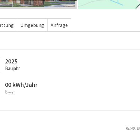
attung
Umgebung
Anfrage
2025
Baujahr
00 kWh/Jahr
E
total
Ref.-ID: 8