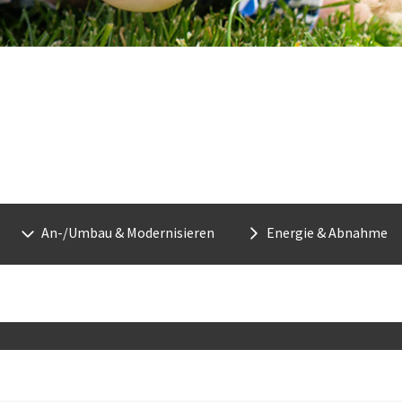
Euroimmo - Immobilien, Bauen, 
An-/Umbau & Modernisieren
Energie & Abnahme