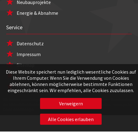
Neubauprojekte
Energie & Abnahme
Service
Datenschutz
Impressum
Sitemap
Diese Website speichert nun lediglich wesentliche Cookies auf
Videos
Ihrem Computer. Wenn Sie die Verwendung von Cookies
ablehnen, können möglicherweise bestimmte Funktionen
Home
eingeschränkt sein. Wir empfehlen, alle Cookies zuzulassen.
Wir haben einen belgischen IPI Titel : IPI 503779 / Kontrollinstanz: Berufsverband
der Immobilienmakler - Rue du Luxembourg, 16b - 1000 Bruxelles -
www.ipi.be
-
Code déontologie