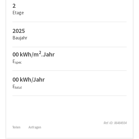
2
Etage
2025
Baujahr
2
00 kWh/m
.Jahr
E
spec
00 kWh/Jahr
E
total
Ref.-ID: 86484934
Teilen
Anfragen