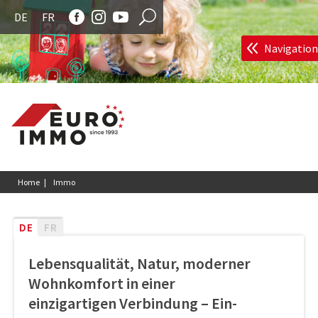
DE
FR
Navigation
Euroimmo - Immobil
Home |
Immo
DE
FR
Lebensqualität, Natur, moderner
Wohnkomfort in einer
einzigartigen Verbindung – Ein-