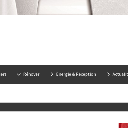
Euroimmo - Immobilien, Bauen, 
iers
Rénover
Énergie & Réception
Actuali