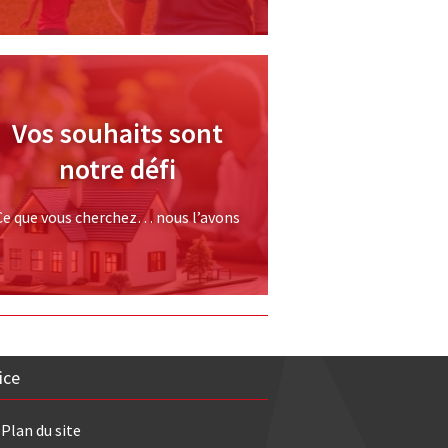
Vos souhaits sont
notre défi
Ce que vous cherchez… nous l’avons
ice
Plan du site