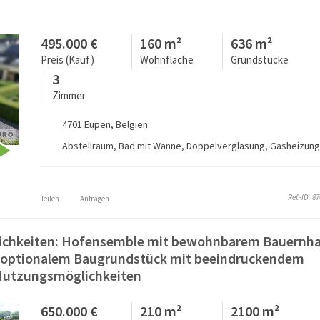
495.000 €
160 m²
636 m²
Preis (Kauf)
Wohnfläche
Grundstücke
3
Zimmer
4701 Eupen, Belgien
Abstellraum, Bad mit Wanne, Doppelverglasung, Gasheizung, 
Ref.-ID: 8
Teilen
Anfragen
glichkeiten: Hofensemble mit bewohnbarem Bauernh
 optionalem Baugrundstück mit beeindruckendem
Nutzungsmöglichkeiten
650.000 €
210 m²
2100 m²