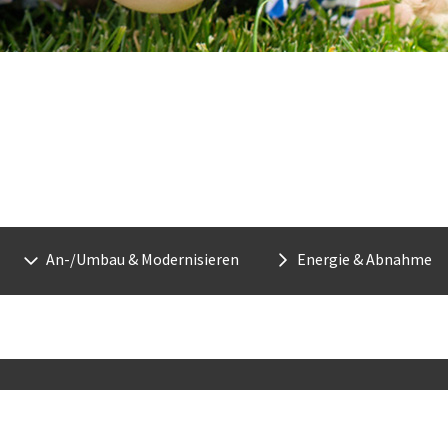
Euroimmo - Immobilien, Bauen, 
An-/Umbau & Modernisieren
Energie & Abnahme