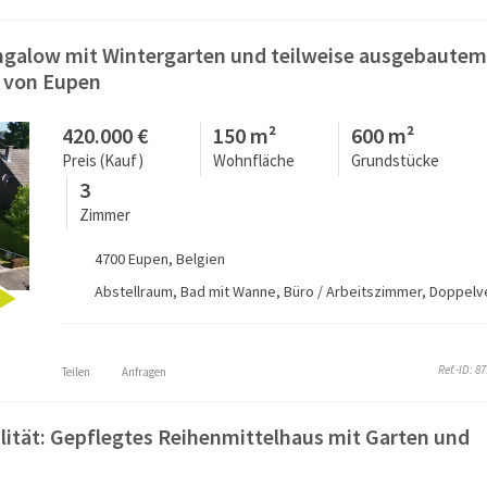
ngalow mit Wintergarten und teilweise ausgebautem
e von Eupen
420.000 €
150 m²
600 m²
Preis (Kauf)
Wohnfläche
Grundstücke
3
Zimmer
4700 Eupen, Belgien
Ref.-ID: 8
Teilen
Anfragen
ität: Gepflegtes Reihenmittelhaus mit Garten und