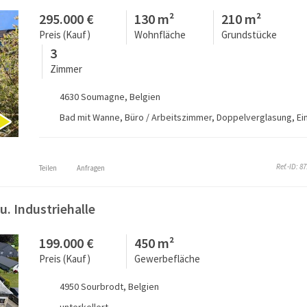
295.000 €
130 m²
210 m²
Preis (Kauf)
Wohnfläche
Grundstücke
3
Zimmer
4630 Soumagne, Belgien
Ref.-ID: 8
Teilen
Anfragen
u. Industriehalle
199.000 €
450 m²
Preis (Kauf)
Gewerbefläche
4950 Sourbrodt, Belgien