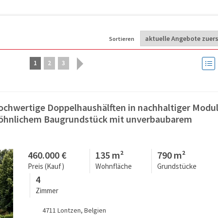
Sortieren
1
2
3
ochwertige Doppelhaushälften in nachhaltiger Modul
öhnlichem Baugrundstück mit unverbaubarem
460.000 €
135 m²
790 m²
Preis (Kauf)
Wohnfläche
Grundstücke
4
Zimmer
4711 Lontzen, Belgien