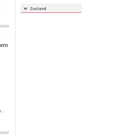
.
Zustand
7195269
tem
Bad mit Dusche, Bad mit Wanne, Dachboden / Speicher, Doppelverglasung, ...
7184100