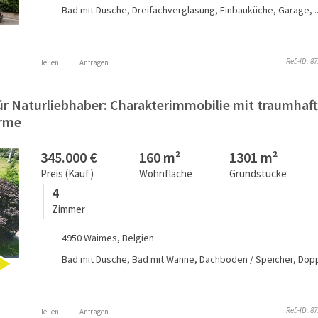
Bad mit Dusche, Dreifachverglasung, Einbauküche, Garage, ..
Ref.-ID: 8
Teilen
Anfragen
ür Naturliebhaber: Charakterimmobilie mit traumhaf
arme
345.000 €
160 m²
1301 m²
Preis (Kauf)
Wohnfläche
Grundstücke
4
Zimmer
4950 Waimes, Belgien
Ref.-ID: 8
Teilen
Anfragen