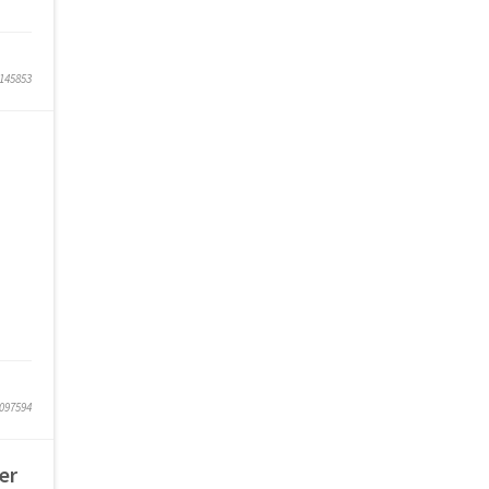
7145853
7097594
er