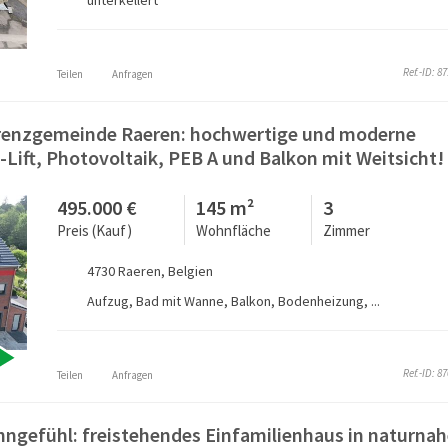
unterkellert
Ref.-ID: 8
Teilen
Anfragen
 Grenzgemeinde Raeren: hochwertige und moderne
ft, Photovoltaik, PEB A und Balkon mit Weitsicht!
495.000 €
145 m²
3
Preis (Kauf)
Wohnfläche
Zimmer
4730 Raeren, Belgien
Aufzug, Bad mit Wanne, Balkon, Bodenheizung, ...
Ref.-ID: 8
Teilen
Anfragen
ngefühl: freistehendes Einfamilienhaus in naturnah