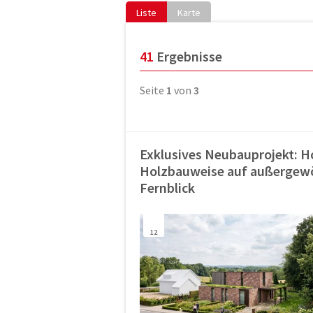
Liste
Karte
41
Ergebnisse
Seite
1
von
3
Exklusives Neubauprojekt: H
Holzbauweise auf außergew
Fernblick
12